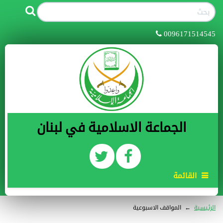
0096171514545
الجماعة الاسلامية في لبنان
القائمة
الرئيسية
←
المواقف الاسبوعية