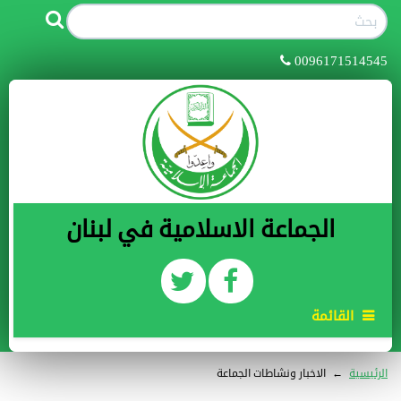
0096171514545
الجماعة الاسلامية في لبنان
القائمة
الرئيسية
←
الاخبار ونشاطات الجماعة