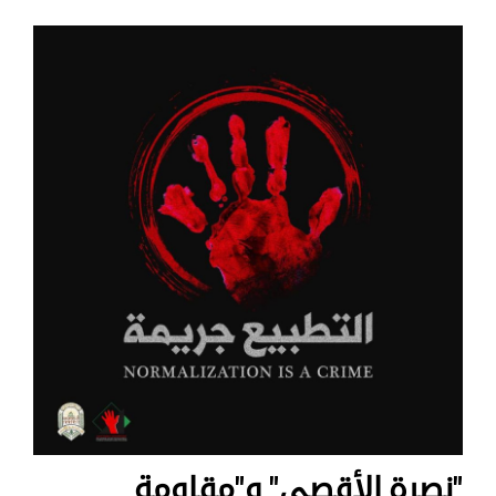
"نصرة الأقصى" و"مقاومة