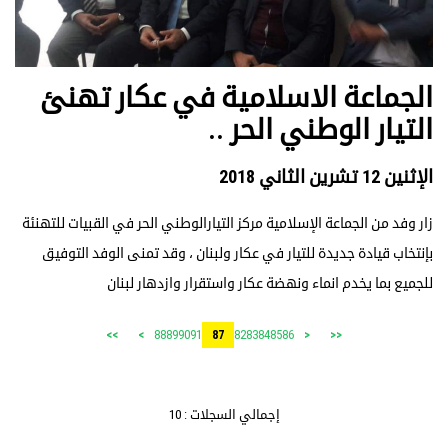
الجماعة الاسلامية في عكار تهنئ
التيار الوطني الحر ..
الإثنين 12 تشرين الثاني 2018
زار وفد من الجماعة الإسلامية مركز التيارالوطني الحر في القبيات للتهنئة
بإنتخاب قيادة جديدة للتيار في عكار ولبنان ، وقد تمنى الوفد التوفيق
للجميع بما يخدم انماء ونهضة عكار واستقرار وازدهار لبنان
88
89
90
91
82
83
84
85
86
>>
>
87
<
<<
إجمالي السجلات : 10