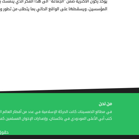
يؤكد ركون الأكثرية ضمن ″الجماعة″ الى هذا الفكر الذي يتمسك ب
المؤسسين، ويسقطها على الواقع الحالي بما يتطلب من تطور و
من نحن
في مطالع الخمسينات كانت الحركة الإسلامية في عدد من أقطار العالم ال
كتب أبي الأعلى المودودي في باكستان، وإصدارات الإخوان المسلمين كمج
حقوق النشر © 2016 شر