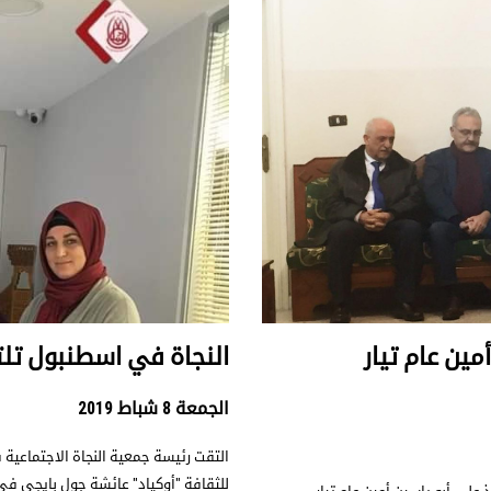
مين عام تيار
النجاة في اسطنبول تل
الجمعة 8 شباط 2019
التقت رئيسة جمعية النجاة الاجتماعية 
للثقافة "أوكياد" عائشة جول بايجي ف