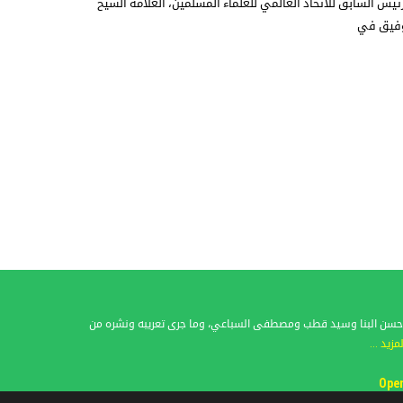
الرئيس السابق للاتحاد العالمي للعلماء المسلمين، العلامة الشيخ
توفيق في
فات حسن البنا وسيد قطب ومصطفى السباعي، وما جرى تعريبه ونشره من
لمزيد ...