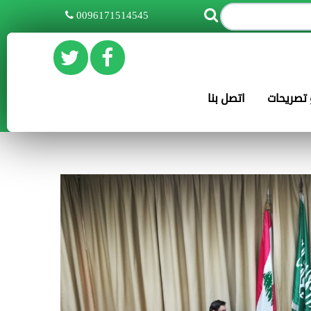
0096171514545
و تصريحات
اتصل بنا