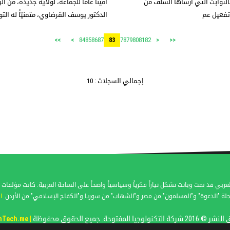
الثوابت التي أرساها السلف من
أميناً عاماً للجماعة، لولاية جديدة، من 
تفعيل عم
الدكتور يوسف القرضاوي، متمنيّاً له ال
84
85
86
87
78
79
80
81
82
>>
>
83
<
<<
إجمالي السجلات : 10
عربي قد نمت وباتت تشكل تياراً فكرياً وسياسياً واضحاً على الساحة العربية. كانت مؤل
لة "الدعوة" و"المسلمون" من مصر و"الشهاب" من سوريا و"الكفاح الإسلامي" من الأردن
ا
كة التكنولوجيا المفتوحة. جميع الحقوق محفوظة
| OpenTech.me