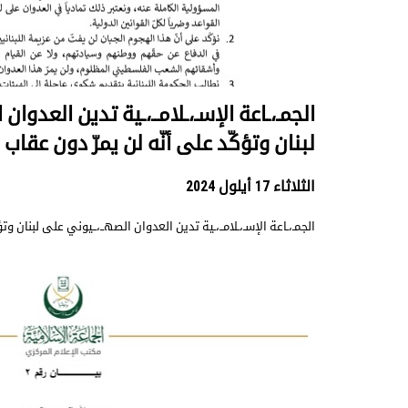
الجمـ،ـاعة الإسـ،ـلامــ،ـية تدين العدوان
لبنان وتؤكّد على أنّه لن يمرّ دون عقاب
الثلاثاء 17 أيلول 2024
الجمـ،ـاعة الإسـ،ـلامــ،ـية تدين العدوان الصهــ،ــيوني على لبنان وت