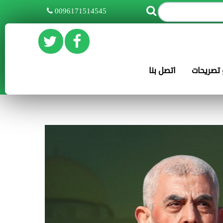
0096171514545
و تصريحات
اتصل بنا