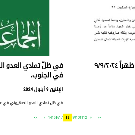
في ظلّ تمادي العدو ال
في الجنوب،
الإثنين 9 أيلول 2024
في ظلّ تمادي العدو الصهيوني في عدوا
14
15
16
17
8
9
10
11
12
>>
>
13
<
<<