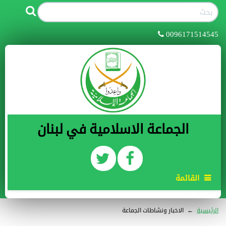
0096171514545
الجماعة الاسلامية في لبنان
القائمة
الرئيسية
←
الاخبار ونشاطات الجماعة