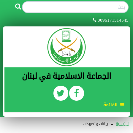
0096171514545
الجماعة الاسلامية في لبنان
القائمة
الرئيسية
←
بيانات و تصريحات