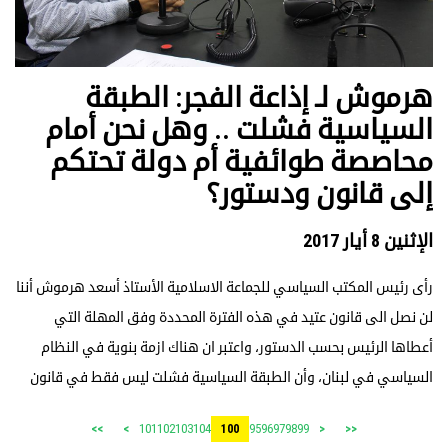
هرموش لـ إذاعة الفجر: الطبقة
السياسية فشلت .. وهل نحن أمام
محاصصة طوائفية أم دولة تحتكم
إلى قانون ودستور؟
الإثنين 8 أيار 2017
رأى رئيس المكتب السياسي للجماعة الاسلامية الأستاذ أسعد هرموش أننا
لن نصل الى قانون عتيد في هذه الفترة المحددة وفق المهلة التي
أعطاها الرئيس بحسب الدستور، واعتبر ان هناك ازمة بنوية في النظام
السياسي في لبنان، وأن الطبقة السياسية فشلت ليس فقط في قانون
101
102
103
104
95
96
97
98
99
>>
>
100
<
<<