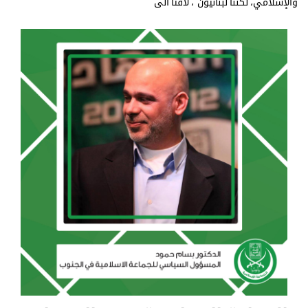
والإسلامي، لكننا لبنانيون"، لافتاً الى