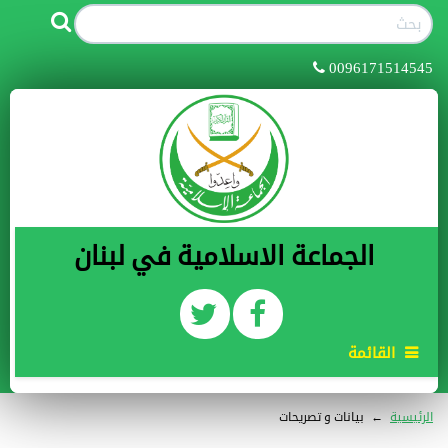
0096171514545
الجماعة الاسلامية في لبنان
القائمة
الرئيسية
←
بيانات و تصريحات