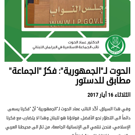
الحوت لـ"الجمهورية": فكرُ "الجماعة"
مطابق للدستور
الثلاثاء 16 أيار 2017
وفي هذا السياق، أكّد النائب عماد الحوت لـ"الجمهورية" أنّ "فكرنا يسعى
دائماً الى التطوّر نحو الأفضل، فولاؤنا هو للبنان وهذا لا يتضارب مع فكرنا
الإسلامي، فنحن ننتمي الى الإنسانية الجامعة، من ثمّ الى محيطنا العربي