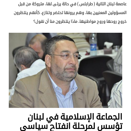
عاصمة لبنان الثانية ( طرابلس ) في حالة يرثى لها، متروكة من قبل
المسؤولين المعنيين بها، وهم يرونها تحتضر وتنازع، كأنهم ينتظرون
خروج روحها وروح مواطنيها، ماذا ينتظرون منا أن نقول؟
الجماعة الإسلامية في لبنان
تؤسس لمرحلة انفتاح سياسي