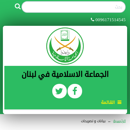
0096171514545
الجماعة الاسلامية في لبنان
القائمة
الرئيسية
←
بيانات و تصريحات