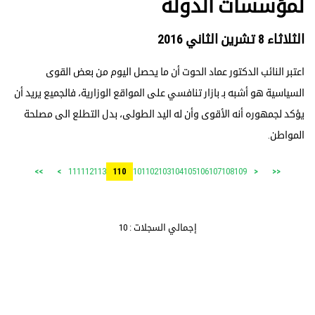
لمؤسسات الدولة
الثلاثاء 8 تشرين الثاني 2016
اعتبر النائب الدكتور عماد الحوت أن ما يحصل اليوم من بعض القوى
السياسية هو أشبه بـ بازار تنافسي على المواقع الوزارية، فالجميع يريد أن
يؤكد لجمهوره أنه الأقوى وأن له اليد الطولى، بدل التطلع الى مصلحة
المواطن.
111
112
113
101
102
103
104
105
106
107
108
109
>>
>
110
<
<<
إجمالي السجلات : 10