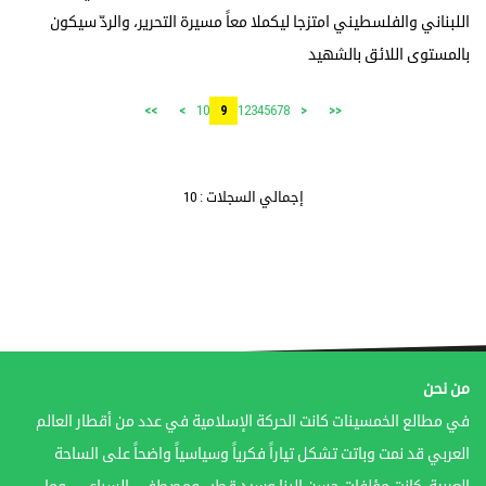
اللبناني والفلسطيني امتزجا ليكملا معاً مسيرة التحرير، والردّ سيكون
بالمستوى اللائق بالشهيد
10
1
2
3
4
5
6
7
8
>>
>
9
<
<<
إجمالي السجلات : 10
من نحن
في مطالع الخمسينات كانت الحركة الإسلامية في عدد من أقطار العالم
العربي قد نمت وباتت تشكل تياراً فكرياً وسياسياً واضحاً على الساحة
العربية. كانت مؤلفات حسن البنا وسيد قطب ومصطفى السباعي، وما