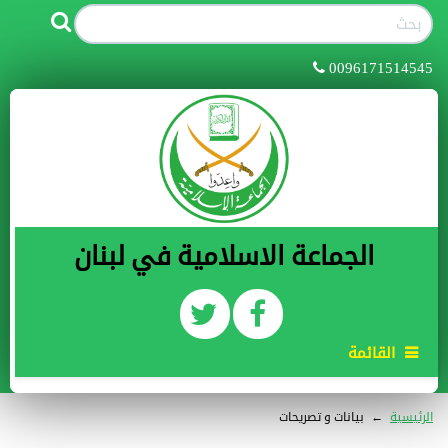
0096171514545
الجماعة الاسلامية في لبنان
القائمة
الرئيسية
←
بيانات و تصريحات