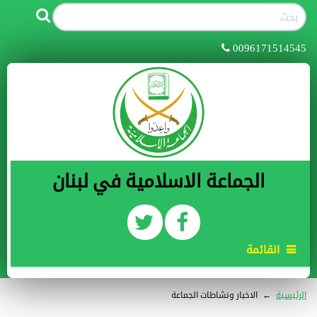
0096171514545
الجماعة الاسلامية في لبنان
القائمة
الرئيسية
←
الاخبار ونشاطات الجماعة