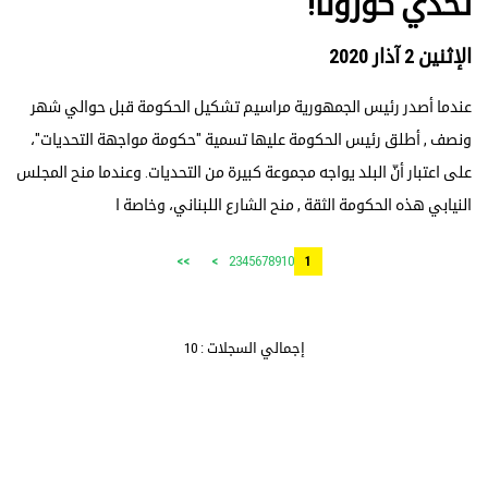
تحدّي كورونا!
الإثنين 2 آذار 2020
عندما أصدر رئيس الجمهورية مراسيم تشكيل الحكومة قبل حوالي شهر
ونصف , أطلق رئيس الحكومة عليها تسمية "حكومة مواجهة التحديات"،
على اعتبار أنّ البلد يواجه مجموعة كبيرة من التحديات. وعندما منح المجلس
النيابي هذه الحكومة الثقة , منح الشارع اللبناني، وخاصة ا
2
3
4
5
6
7
8
9
10
>>
>
1
إجمالي السجلات : 10