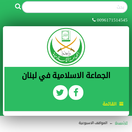
0096171514545
الجماعة الاسلامية في لبنان
القائمة
الرئيسية
←
المواقف الاسبوعية