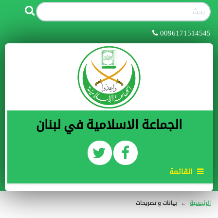
0096171514545
الجماعة الاسلامية في لبنان
القائمة
الرئيسية
←
بيانات و تصريحات