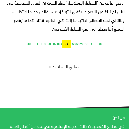
أوضح النائب عن "الجماعة الإسلامية" عماد الحوت أن القوى السياسية في
لبنان لم تبلغ من النضج ما يكفي للتوافق على قانون جديد للإنتخابات،
وبالتالي لعبة المصالح الذاتية ما زالت هي الغالبة. قائلاً: هذا ما يُشعر
الجميع أننا وصلنا الى الربع الساعة الأخير دون
100
101
102
103
94
95
96
97
98
>>
>
99
<
<<
إجمالي السجلات : 10
من نحن
في مطالع الخمسينات كانت الحركة الإسلامية في عدد من أقطار العالم