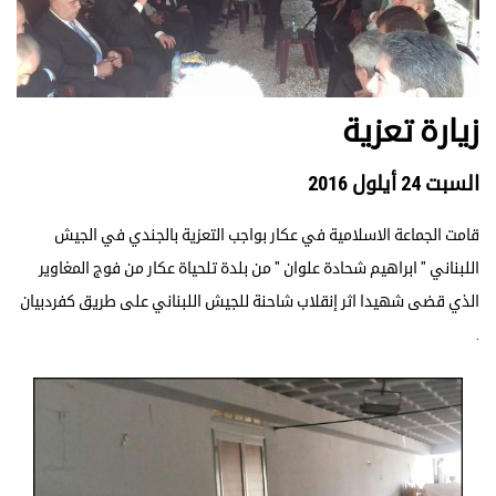
زيارة تعزية
السبت 24 أيلول 2016
قامت الجماعة الاسلامية في عكار بواجب التعزية بالجندي في الجيش
اللبناني " ﺍﺑﺮﺍﻫﻴﻢ ﺷﺤﺎﺩﺓ ﻋﻠﻮﺍﻥ " ﻣﻦ ﺑﻠﺪﺓ ﺗﻠﺤﻴﺎﺓ ﻋﻜﺎﺭ ﻣﻦ ﻓﻮﺝ ﺍﻟﻤﻐﺎﻭﻳﺮ
الذي قضى شهيدا ﺍﺛﺮ ﺇﻧﻘﻼﺏ ﺷﺎﺣﻨﺔ ﻟﻠﺠﻴﺶ ﺍﻟﻠﺒﻨﺎﻧﻲ ﻋﻠﻰ ﻃﺮﻳﻖ ﻛﻔﺮﺩﺑﻴﺎﻥ
.