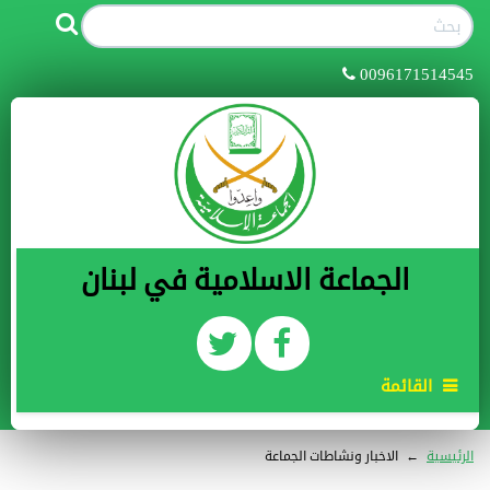
0096171514545
الجماعة الاسلامية في لبنان
القائمة
الرئيسية
←
الاخبار ونشاطات الجماعة