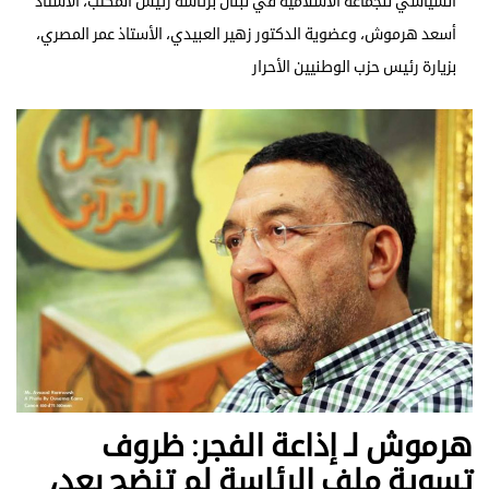
السياسي للجماعة الاسلامية في لبنان برئاسة رئيس المكتب، الأستاذ
أسعد هرموش، وعضوية الدكتور زهير العبيدي، الأستاذ عمر المصري،
بزيارة رئيس حزب الوطنيين الأحرار
هرموش لـ إذاعة الفجر: ظروف
تسوية ملف الرئاسة لم تنضج بعد،