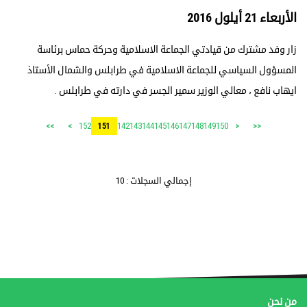
الأربعاء 21 أيلول 2016
زار وفد مشترك من قيادتي الجماعة الاسلامية وحركة حماس برئاسة
المسؤول السياسي للجماعة الاسلامية في طرابلس والشمال الأستاذ
ايهاب نافع ، معالي الوزير سمير الجسر في دارته في طرابلس .
152
142
143
144
145
146
147
148
149
150
>>
>
151
<
<<
إجمالي السجلات : 10
من نحن