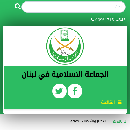
0096171514545
الجماعة الاسلامية في لبنان
القائمة
الرئيسية
←
الاخبار ونشاطات الجماعة