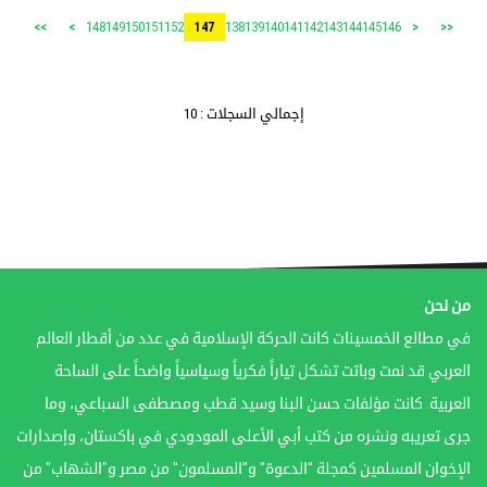
148
149
150
151
152
138
139
140
141
142
143
144
145
146
>>
>
147
<
<<
إجمالي السجلات : 10
من نحن
في مطالع الخمسينات كانت الحركة الإسلامية في عدد من أقطار العالم
العربي قد نمت وباتت تشكل تياراً فكرياً وسياسياً واضحاً على الساحة
العربية. كانت مؤلفات حسن البنا وسيد قطب ومصطفى السباعي، وما
جرى تعريبه ونشره من كتب أبي الأعلى المودودي في باكستان، وإصدارات
الإخوان المسلمين كمجلة "الدعوة" و"المسلمون" من مصر و"الشهاب" من