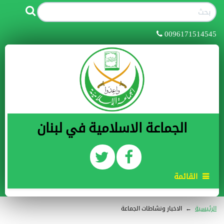
0096171514545
الجماعة الاسلامية في لبنان
القائمة
الرئيسية
←
الاخبار ونشاطات الجماعة