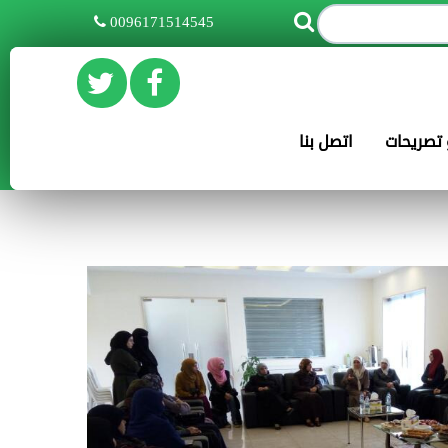
0096171514545
و تصريحات
اتصل بنا