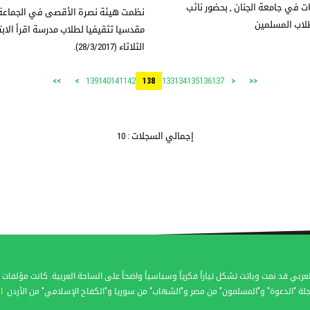
ات في جامعة الجنان , بحضور نائب
نظمت هيئة نصرة الأقصى في الجماعة الا
طلاب المسلمين
مقدسيا تثقيفيا لطلاب مدرسة اقرأ الابتد
الثلاثاء (28/3/2017).
139
140
141
142
133
134
135
136
137
>>
>
138
<
<<
إجمالي السجلات : 10
عربي قد نمت وباتت تشكل تياراً فكرياً وسياسياً واضحاً على الساحة العربية. كانت مؤل
لة "الدعوة" و"المسلمون" من مصر و"الشهاب" من سوريا و"الكفاح الإسلامي" من الأردن
ا