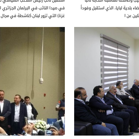
 وتهنئته لمناسبة انتخابه نائباً
استقبل نائب رئيس المكتب السياسي للج
بلدية لبايا، الذي استقبل وفوداً
في صيدا النائب في البرلمان الجزائري ا
ين عن ا
غزة) التي تزور لبنان كناشطة في مجال