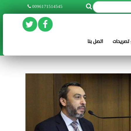
0096171514545
و تصريحات
اتصل بنا