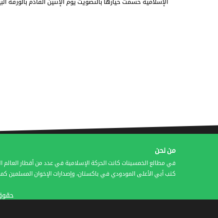
الإسلامية حسمت خيارها بالتصويت يوم الإثنين القادم بالورقة البي
من نحن
في مطالع الخمسينات كانت الحركة الإسلامية في عدد من أقطار العالم ال
كتب أبي الأعلى المودودي في باكستان، وإصدارات الإخوان المسلمين كمج
حقوق النشر © 2016 شر