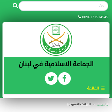
0096171514545
الجماعة الاسلامية في لبنان
القائمة
الرئيسية
←
المواقف الاسبوعية