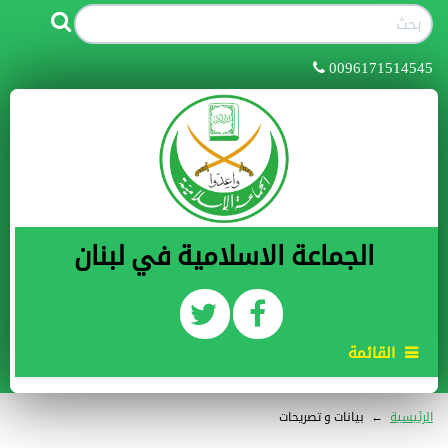
0096171514545
الجماعة الاسلامية في لبنان
القائمة
الرئيسية
←
بيانات و تصريحات