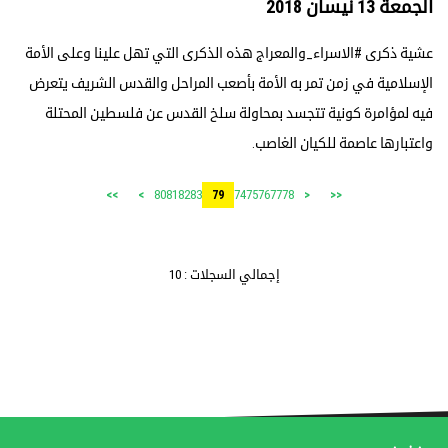
الجمعة 13 نيسان 2018
عشية ذكرى #الاسراء_والمعراج هذه الذكرى التي تهل علينا وعلى الأمة
الإسلامية في زمن تمر به الأمة بأصعب المراحل والقدس الشريف يتعرض
فيه لمؤامرة كونية تتجسد بمحاولة سلخ القدس عن فلسطين المحتلة
واعتبارها عاصمة للكيان الغاصب.
80
81
82
83
74
75
76
77
78
>>
>
79
<
<<
إجمالي السجلات : 10