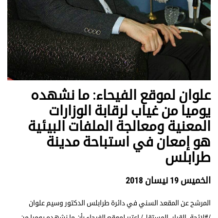
علوان لموقع الفيحاء: ما نشهده
يوميا من غياب لرقابة الوزارات
المعنية ومعالجة الملفات البيئية
هو إمعان في استباحة مدينة
طرابلس
الخميس 19 نيسان 2018
المرشح عن المقعد السني في دائرة طرابلس الدكتور وسيم علوان
/#لائحة_القرار_المستقل/ اعتبر لموقع الفيحاء بأن ما نشهده يوميا من