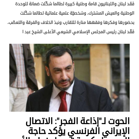
فَقَد لبنان واللبنانيون قامة وطنية كبيرة لطالما شكّلت ضمانة للوحدة
الوطنية والعيش المشترك، وشخصيّة علمية علمائية لطالما شكّلت
بحضورها وفكرها وفقهها منارة للتقارب ونبذ الخلاف والفرقة والتعصّب،
فَقّد لبنان رئيس المجلس الإسلامي الشيعي الأعلى الشيخ عبد ا
الحوت لـ"إذاعة الفجر": الاتصال
الإيراني الفرنسي يؤكد حاجة