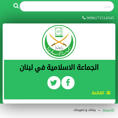
0096171514545
الجماعة الاسلامية في لبنان
القائمة
الرئيسية
←
بيانات و تصريحات