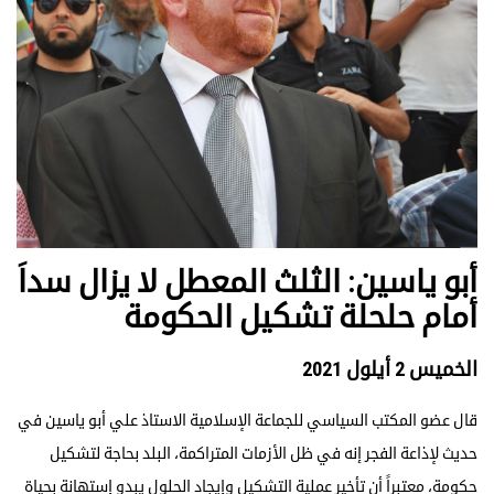
أبو یاسین: الثلث المعطل لا یزال سداَ
أمام حلحلة تشكیل الحكومة
الخميس 2 أيلول 2021
قال عضو المكتب السیاسي للجماعة الإسلامیة الاستاذ علي أبو یاسین في
حدیث لإذاعة الفجر إنه في ظل الأزمات المتراكمة، البلد بحاجة لتشكیل
حكومة، معتبراً أن تأخیر عملیة التشكیل وإیجاد الحلول یبدو إستھانة بحیاة